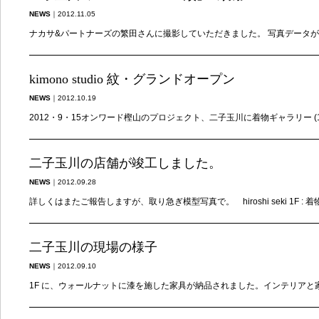
NEWS
｜
2012.11.05
ナカサ&パートナーズの繁田さんに撮影していただきました。 写真データが届き
kimono studio 紋・グランドオープン
NEWS
｜
2012.10.19
2012・9・15オンワード樫山のプロジェクト、二子玉川に着物ギャラリー (1F)
二子玉川の店舗が竣工しました。
NEWS
｜
2012.09.28
詳しくはまたご報告しますが、取り急ぎ模型写真で。 hiroshi seki 1F : 着
二子玉川の現場の様子
NEWS
｜
2012.09.10
1F に、ウォールナットに漆を施した家具が納品されました。インテリアと家具と