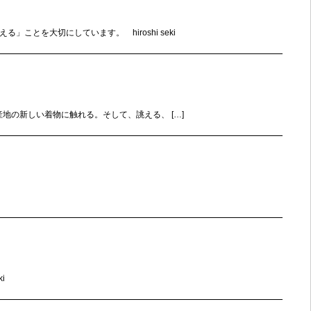
とを大切にしています。 hiroshi seki
伝統産地の新しい着物に触れる。そして、誂える、 […]
i