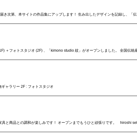
次第、本サイトの作品集にアップします！ 生み出したデザインを記録し、「伝える」こ
 ＋フォトスタジオ (2F) 、「kimono studio 紋」がオープンしました。 全国
物ギャラリー 2F : フォトスタジオ
商品との調和が楽しみです！ オープンまでもうひと頑張りです。 hiroshi sek