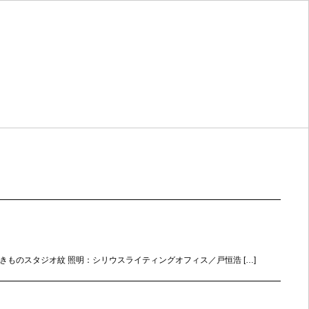
 きものスタジオ紋 照明：シリウスライティングオフィス／戸恒浩 […]