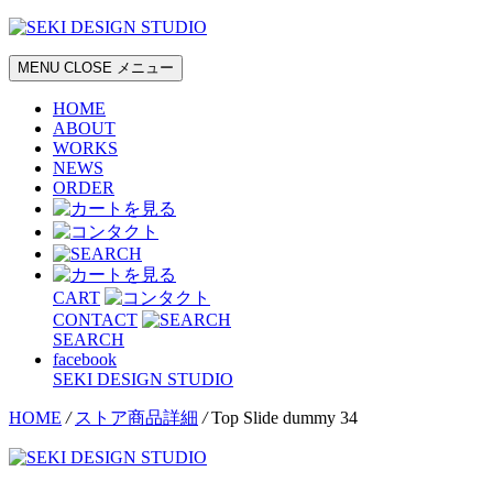
MENU
CLOSE
メニュー
HOME
ABOUT
WORKS
NEWS
ORDER
CART
CONTACT
SEARCH
facebook
SEKI DESIGN STUDIO
HOME
/
ストア商品詳細
/
Top Slide dummy 34