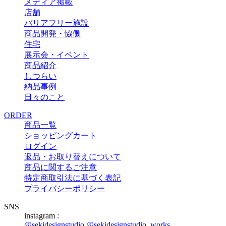
メディア掲載
店舗
バリアフリー施設
商品開発・恊働
住宅
展示会・イベント
商品紹介
しつらい
納品事例
日々のこと
ORDER
商品一覧
ショッピングカート
ログイン
返品・お取り替えについて
商品に関するご注意
特定商取引法に基づく表記
プライバシーポリシー
SNS
instagram :
@sekidesignstudio
@sekidesignstudio_works