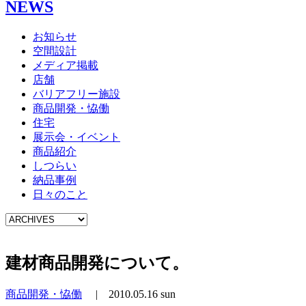
NEWS
お知らせ
空間設計
メディア掲載
店舗
バリアフリー施設
商品開発・恊働
住宅
展示会・イベント
商品紹介
しつらい
納品事例
日々のこと
建材商品開発について。
商品開発・恊働
|
2010.05.16 sun