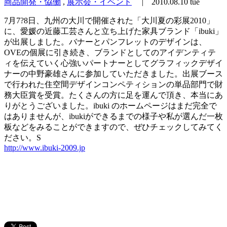
商品開発・恊働
,
展示会・イベント
|
2010.08.10 tue
7月7?8日、九州の大川で開催された「大川夏の彩展2010」
に、愛媛の近藤工芸さんと立ち上げた家具ブランド「ibuki」
が出展しました。バナーとパンフレットのデザインは、
OVEの個展に引き続き、ブランドとしてのアイデンティテ
ィを伝えていく心強いパートナーとしてグラフィックデザイ
ナーの中野豪雄さんに参加していただきました。出展ブース
で行われた住空間デザインコンペティションの単品部門で財
務大臣賞を受賞。たくさんの方に足を運んで頂き、本当にあ
りがとうございました。ibuki のホームページはまだ完全で
はありませんが、ibukiができるまでの様子や私が選んだ一枚
板などをみることができますので、ぜひチェックしてみてく
ださい。S
http://www.ibuki-2009.jp