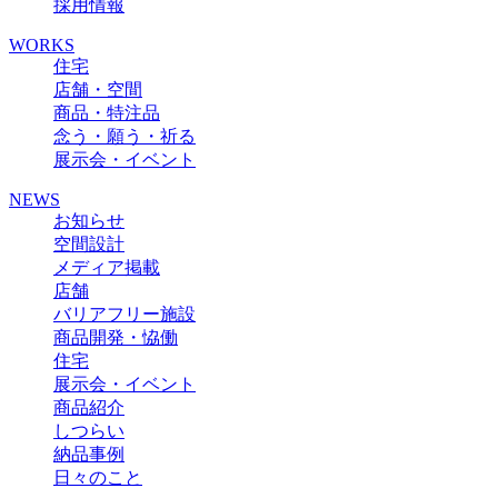
採用情報
WORKS
住宅
店舗・空間
商品・特注品
念う・願う・祈る
展示会・イベント
NEWS
お知らせ
空間設計
メディア掲載
店舗
バリアフリー施設
商品開発・恊働
住宅
展示会・イベント
商品紹介
しつらい
納品事例
日々のこと