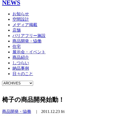
NEWS
お知らせ
空間設計
メディア掲載
店舗
バリアフリー施設
商品開発・恊働
住宅
展示会・イベント
商品紹介
しつらい
納品事例
日々のこと
椅子の商品開発始動！
商品開発・恊働
|
2011.12.23 fri