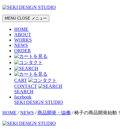
MENU
CLOSE
メニュー
HOME
ABOUT
WORKS
NEWS
ORDER
CART
CONTACT
SEARCH
facebook
SEKI DESIGN STUDIO
HOME
/
NEWS
/
商品開発・恊働
/
椅子の商品開発始動！