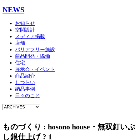
NEWS
お知らせ
空間設計
メディア掲載
店舗
バリアフリー施設
商品開発・恊働
住宅
展示会・イベント
商品紹介
しつらい
納品事例
日々のこと
ものづくり : hosono house・無双釘いぶ
し銀仕上げ ? 1