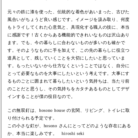
元々の鉄に漆を使った、伝統的な着色があいまった、古びた
風合いがちょうど良い感じです。イメージを汲み取り、何度
もトライしてくれた心意気と、具現化する職人の技に、本当
に感謝です！古くからある機能的できれいなものは沢山あり
ます。でも、今の暮らしに合わないものが多いのも確かで
す。そのようなものに手を加えて、この先の暮らしに役立つ
道具として、残していくことを大切にしたいと思っていま
す。もったいないから仕方なくということではなく、自分に
とって必要なものを大事にしたいという考えです。大事にす
るものごとに囲まれて暮らしたいという気持ちは、当たり前
のことだと思うし、その気持ちをカタチあるものとしてデザ
インすることが僕の役目なので。
この無双釘は、hosono house の玄関、リビング、トイレに取
り付けられる予定です。
この小さな釘が、hosono さんにとってどのような存在にある
か、本当に楽しみです。 hiroshi seki