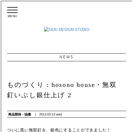
MENU
メ
ニ
ュ
ー
NEWS
ものづくり : hosono house・無双
釘いぶし銀仕上げ 2
商品開発・恊働
|
2013.03.13 wed
ついに黒い無双釘を、銀色にすることができました！