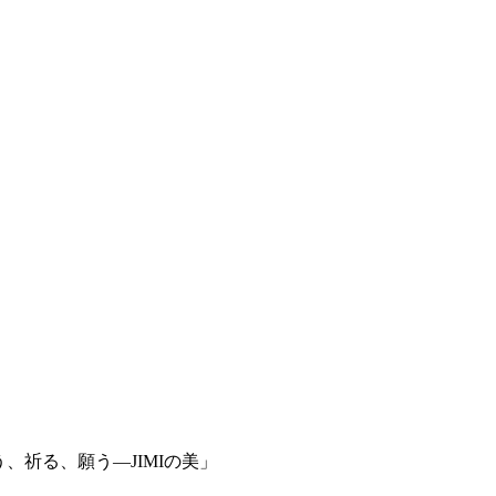
、祈る、願う―JIMIの美」