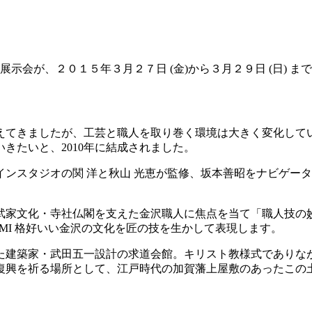
人塾」の展示会が、２０１５年３月２７日 (金)から３月２９日 (日
えてきましたが、工芸と職人を取り巻く環境は大きく変化してい
きたいと、2010年に結成されました。
ンスタジオの関 洋と秋山 光恵が監修、坂本善昭をナビゲー
武家文化・寺社仏閣を支えた金沢職人に焦点を当て「職人技の
JIMI 格好いい金沢の文化を匠の技を生かして表現します。
た建築家・武田五一設計の求道会館。キリスト教様式でありな
復興を祈る場所として、江戸時代の加賀藩上屋敷のあったこの