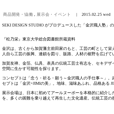
商品開発・恊働
,
展示会・イベント
|
2015.02.25 wed
SEKI DESIGN STUDIO がプロデュースした「金沢職
『松乃栄』東京大学総合図書館所蔵資料
金沢は、古くから加賀藩主前田家のもと、工芸の町として栄
人自ら工芸の振興、連鎖を図り、販路、人材の裾野を広げてい
加賀友禅、金箔、仏具、表具の伝統工芸士有志を、セキデザイ
空間に生かす可能性を探ります。
コンセプトは「念う・祈る・願う～金沢職人の手仕事～」。
セプトは「金沢=JIMIの美」。地味、滋味あふれ、品格ある 
展示会場は、日本に初めてアールヌーボーを本格的に紹介し
を、多くの困難を乗り越えて再生した文化遺産。伝統工芸の