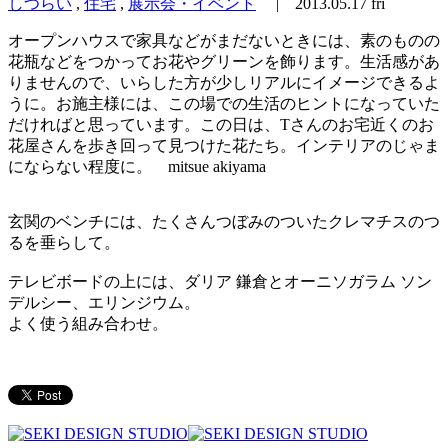
しつらい
,
住宅
,
展示会・イベント
|
2013.05.17 fri
オープンハウスで家具などがまだないときには、素のものの
花瓶などをつかってお花やグリーンを飾ります。生活感があ
りませんので、いらした方が少しリアルにイメージできるよ
うに。お施主様には、この場での生活のヒントになっていた
だければと思っています。この日は、Tさんのお宅近くのお
花屋さんを歩き回って見つけた花たち。インテリアのじゃま
にならない程度に。 mitsue akiyama
玄関のベンチには、たくさんつぼみのついたクレマチスのつ
るを垂らして。
テレビボードの上には、ダリア 鎌倉とオーニソガラム ソン
デルシー、エリンジウム。
よく使う組み合わせ。