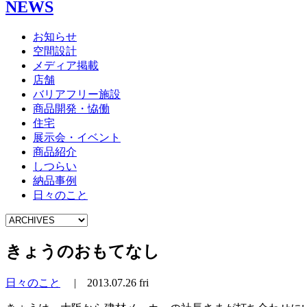
NEWS
お知らせ
空間設計
メディア掲載
店舗
バリアフリー施設
商品開発・恊働
住宅
展示会・イベント
商品紹介
しつらい
納品事例
日々のこと
きょうのおもてなし
日々のこと
|
2013.07.26 fri