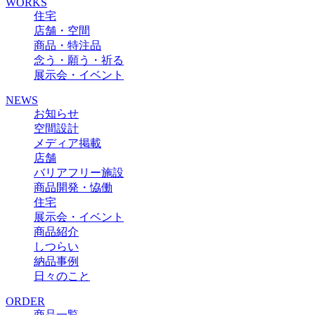
WORKS
住宅
店舗・空間
商品・特注品
念う・願う・祈る
展示会・イベント
NEWS
お知らせ
空間設計
メディア掲載
店舗
バリアフリー施設
商品開発・恊働
住宅
展示会・イベント
商品紹介
しつらい
納品事例
日々のこと
ORDER
商品一覧