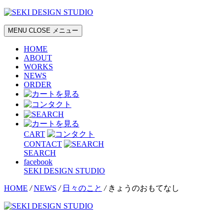
MENU
CLOSE
メニュー
HOME
ABOUT
WORKS
NEWS
ORDER
CART
CONTACT
SEARCH
facebook
SEKI DESIGN STUDIO
HOME
/
NEWS
/
日々のこと
/
きょうのおもてなし