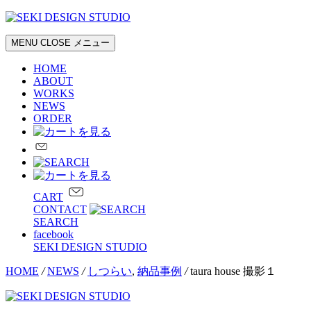
MENU
CLOSE
メニュー
HOME
ABOUT
WORKS
NEWS
ORDER
CART
CONTACT
SEARCH
facebook
SEKI DESIGN STUDIO
HOME
/
NEWS
/
しつらい
,
納品事例
/
taura house 撮影１