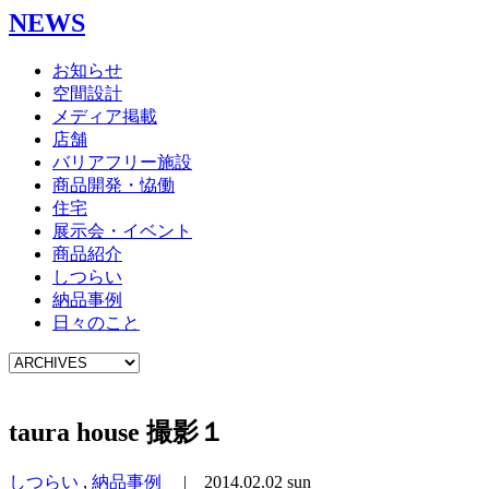
NEWS
お知らせ
空間設計
メディア掲載
店舗
バリアフリー施設
商品開発・恊働
住宅
展示会・イベント
商品紹介
しつらい
納品事例
日々のこと
taura house 撮影１
しつらい
,
納品事例
|
2014.02.02 sun