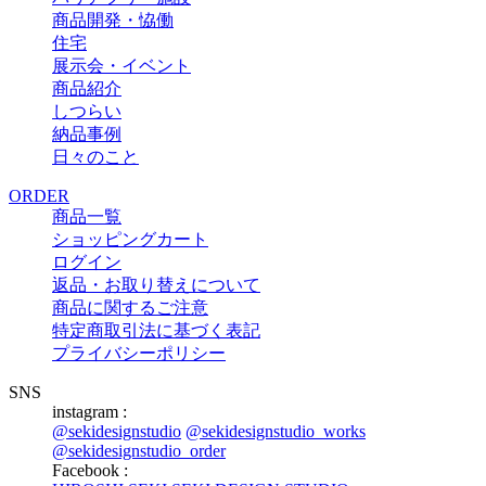
商品開発・恊働
住宅
展示会・イベント
商品紹介
しつらい
納品事例
日々のこと
ORDER
商品一覧
ショッピングカート
ログイン
返品・お取り替えについて
商品に関するご注意
特定商取引法に基づく表記
プライバシーポリシー
SNS
instagram :
@sekidesignstudio
@sekidesignstudio_works
@sekidesignstudio_order
Facebook :