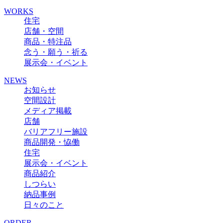
WORKS
住宅
店舗・空間
商品・特注品
念う・願う・祈る
展示会・イベント
NEWS
お知らせ
空間設計
メディア掲載
店舗
バリアフリー施設
商品開発・恊働
住宅
展示会・イベント
商品紹介
しつらい
納品事例
日々のこと
ORDER