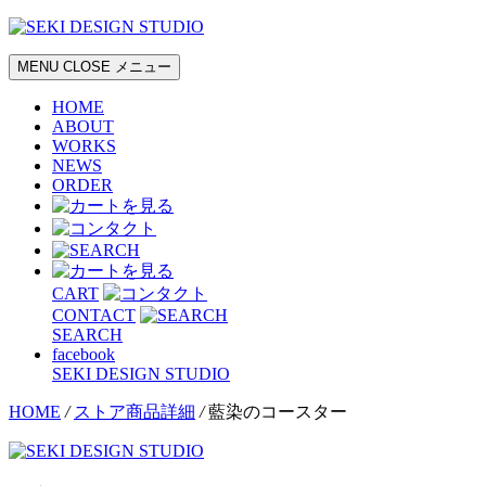
MENU
CLOSE
メニュー
HOME
ABOUT
WORKS
NEWS
ORDER
CART
CONTACT
SEARCH
facebook
SEKI DESIGN STUDIO
HOME
/
ストア商品詳細
/
藍染のコースター