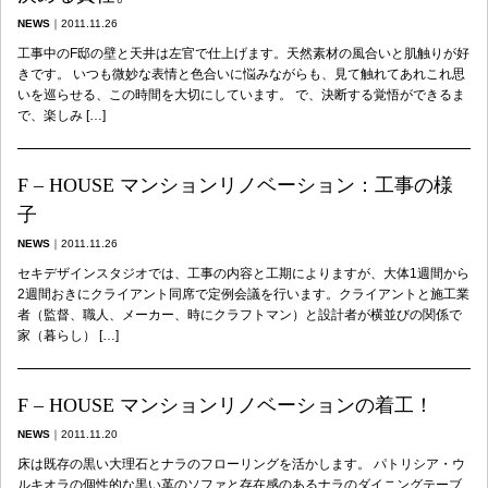
NEWS
｜
2011.11.26
工事中のF邸の壁と天井は左官で仕上げます。天然素材の風合いと肌触りが好
きです。 いつも微妙な表情と色合いに悩みながらも、見て触れてあれこれ思
いを巡らせる、この時間を大切にしています。 で、決断する覚悟ができるま
で、楽しみ […]
F – HOUSE マンションリノベーション：工事の様
子
NEWS
｜
2011.11.26
セキデザインスタジオでは、工事の内容と工期によりますが、大体1週間から
2週間おきにクライアント同席で定例会議を行います。クライアントと施工業
者（監督、職人、メーカー、時にクラフトマン）と設計者が横並びの関係で
家（暮らし） […]
F – HOUSE マンションリノベーションの着工！
NEWS
｜
2011.11.20
床は既存の黒い大理石とナラのフローリングを活かします。 パトリシア・ウ
ルキオラの個性的な黒い革のソファと存在感のあるナラのダイニングテーブ