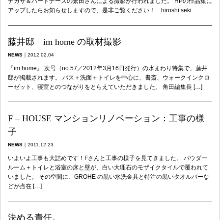
ナカサ＆パートナーズの繁田さんによる撮影が行われました。 HPの作品集に
アップしたらお知らせしますので、是非ご覧ください！ hiroshi seki
藤井邸 im home の取材撮影
NEWS
｜
2012.02.04
『im home』 次号（no.57／2012年3月16日発行）の水まわり特集で、藤井
邸が掲載されます。 バス＋洗面＋トイレを中心に、書斎、ウォークインクロ
ーゼット、寝室とのつながりをとらえていただきました。 角田編集長 […]
F – HOUSE マンションリノベーション：工事の様
子
NEWS
｜
2011.12.23
いよいよ工事も大詰めです！Fさんと工事の様子を見てきました。 パウダー
ルーム＋トイレと浴室の床と壁が、白い大理石のモザイクタイルで覆われて
いました。 その空間に、GROHE の黒い水洗金具と特注の黒いタオルバーな
どが点在 […]
決める責任。