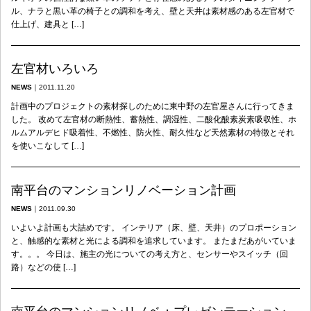
ル、ナラと黒い革の椅子との調和を考え、壁と天井は素材感のある左官材で
仕上げ、建具と […]
左官材いろいろ
NEWS
｜
2011.11.20
計画中のプロジェクトの素材探しのために東中野の左官屋さんに行ってきま
した。 改めて左官材の断熱性、蓄熱性、調湿性、二酸化酸素炭素吸収性、ホ
ルムアルデヒド吸着性、不燃性、防火性、耐久性など天然素材の特徴とそれ
を使いこなして […]
南平台のマンションリノベーション計画
NEWS
｜
2011.09.30
いよいよ計画も大詰めです。 インテリア（床、壁、天井）のプロポーション
と、触感的な素材と光による調和を追求しています。 またまだあがいていま
す。。。 今日は、施主の光についての考え方と、センサーやスイッチ（回
路）などの使 […]