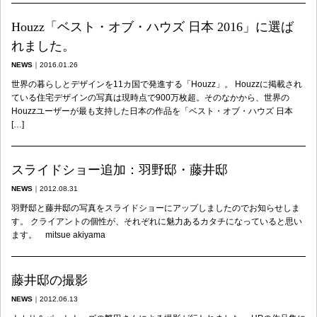
Houzz「ベスト・オブ・ハウズ 日本 2016」に選ば
れました。
NEWS
｜
2016.01.26
世界の暮らしとデザインを11カ国で発進する「Houzz」。 Houzzに掲載され
ている住宅デザインの写真は現時点で900万枚超。そのなかから、世界の
Houzzユーザーが最も支持した日本の作品を「ベスト・オブ・ハウズ 日本
[…]
スライドショー追加：羽野邸・藤井邸
NEWS
｜
2012.08.31
羽野邸と藤井邸の写真をスライドショーにアップしましたのでお知らせしま
す。 クライアントの個性が、それぞれに魅力あるカタチになっていると思い
ます。 mitsue akiyama
藤井邸の撮影
NEWS
｜
2012.06.13