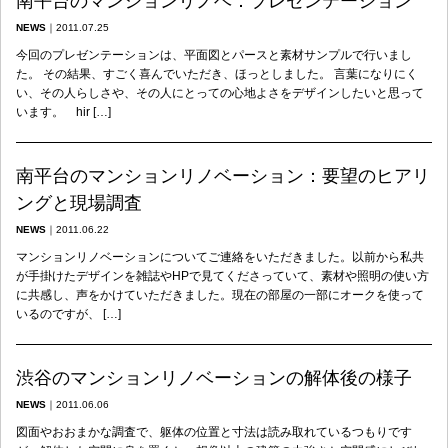
南平台のマンションリノベ：プレゼンテーション
NEWS
｜
2011.07.25
今回のプレゼンテーションは、平面図とパースと素材サンプルで行いまし
た。 その結果、すごく喜んでいただき、ほっとしました。 言葉になりにく
い、その人らしさや、その人にとっての心地よさをデザインしたいと思って
います。 hir […]
南平台のマンションリノベーション：要望のヒアリ
ングと現場調査
NEWS
｜
2011.06.22
マンションリノベーションについてご連絡をいただきました。以前から私共
が手掛けたデザインを雑誌やHPで見てくださっていて、素材や照明の使い方
に共感し、声をかけていただきました。現在の部屋の一部にオークを使って
いるのですが、 […]
渋谷のマンションリノベーションの解体後の様子
NEWS
｜
2011.06.06
図面やおおまかな調査で、躯体の位置と寸法は読み取れているつもりです