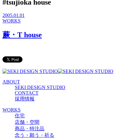
#tsujioka house
2005.01.01
WORKS
蕨・T house
ABOUT
SEKI DESIGN STUDIO
CONTACT
採用情報
WORKS
住宅
店舗・空間
商品・特注品
念う・願う・祈る