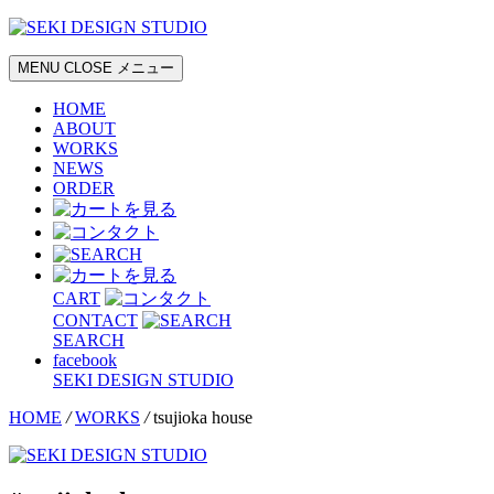
MENU
CLOSE
メニュー
HOME
ABOUT
WORKS
NEWS
ORDER
CART
CONTACT
SEARCH
facebook
SEKI DESIGN STUDIO
HOME
/
WORKS
/
tsujioka house