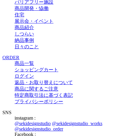
バリアフリー施設
商品開発・恊働
住宅
展示会・イベント
商品紹介
しつらい
納品事例
日々のこと
ORDER
商品一覧
ショッピングカート
ログイン
返品・お取り替えについて
商品に関するご注意
特定商取引法に基づく表記
プライバシーポリシー
SNS
instagram :
@sekidesignstudio
@sekidesignstudio_works
@sekidesignstudio_order
Facebook :