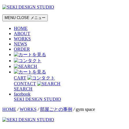
MENU
CLOSE
メニュー
HOME
ABOUT
WORKS
NEWS
ORDER
CART
CONTACT
SEARCH
facebook
SEKI DESIGN STUDIO
HOME
/
WORKS
/
部屋ごとの事例
/
gym space