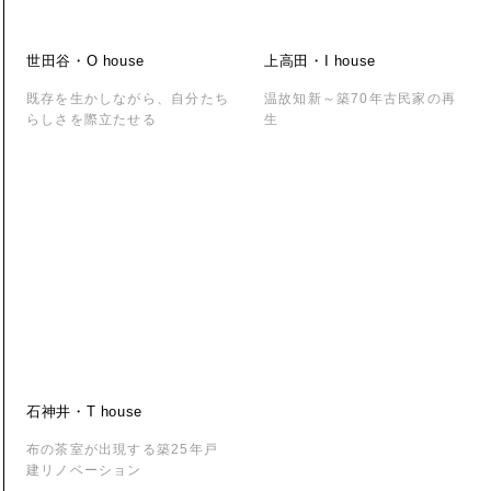
世田谷・O house
上高田・I house
既存を生かしながら、自分たち
温故知新～築70年古民家の再
らしさを際立たせる
生
石神井・T house
布の茶室が出現する築25年戸
建リノベーション