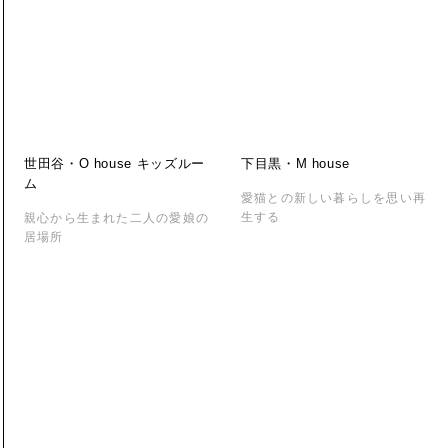
世田谷・O house キッズルー
下目黒・M house
ム
愛猫との新しい暮らしを思い再
生する
親心から生まれた二人の愛娘の
居場所