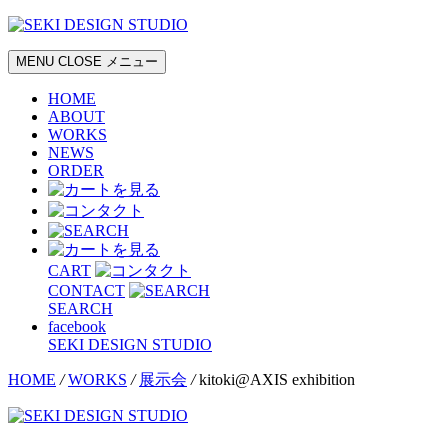
MENU
CLOSE
メニュー
HOME
ABOUT
WORKS
NEWS
ORDER
CART
CONTACT
SEARCH
facebook
SEKI DESIGN STUDIO
HOME
/
WORKS
/
展示会
/
kitoki@AXIS exhibition