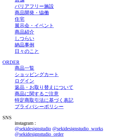
バリアフリー施設
商品開発・恊働
住宅
展示会・イベント
商品紹介
しつらい
納品事例
日々のこと
ORDER
商品一覧
ショッピングカート
ログイン
返品・お取り替えについて
商品に関するご注意
特定商取引法に基づく表記
プライバシーポリシー
SNS
instagram :
@sekidesignstudio
@sekidesignstudio_works
@sekidesignstudio_order