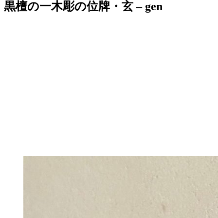
黒檀の一木彫の位牌・玄 – gen