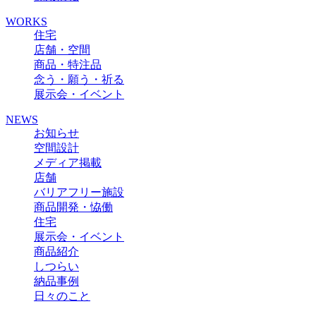
WORKS
住宅
店舗・空間
商品・特注品
念う・願う・祈る
展示会・イベント
NEWS
お知らせ
空間設計
メディア掲載
店舗
バリアフリー施設
商品開発・恊働
住宅
展示会・イベント
商品紹介
しつらい
納品事例
日々のこと